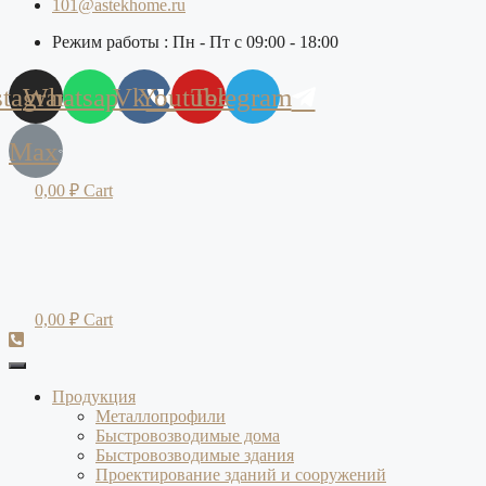
101@astekhome.ru
Режим работы : Пн - Пт с 09:00 - 18:00
stagram
Whatsapp
Vk
Youtube
Telegram
Max
0,00
₽
Cart
0,00
₽
Cart
Продукция
Металлопрофили
Быстровозводимые дома
Быстровозводимые здания
Проектирование зданий и сооружений