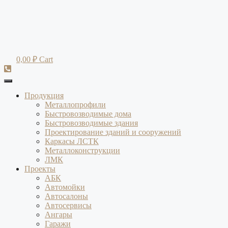
Перейти
к
содержимому
0,00
₽
Cart
Продукция
Металлопрофили
Быстровозводимые дома
Быстровозводимые здания
Проектирование зданий и сооружений
Каркасы ЛСТК
Металлоконструкции
ЛМК
Проекты
АБК
Автомойки
Автосалоны
Автосервисы
Ангары
Гаражи