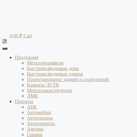
Перейти
к
содержимому
0,00
₽
Cart
Продукция
Металлопрофили
Быстровозводимые дома
Быстровозводимые здания
Проектирование зданий и сооружений
Каркасы ЛСТК
Металлоконструкции
ЛМК
Проекты
АБК
Автомойки
Автосалоны
Автосервисы
Ангары
Гаражи