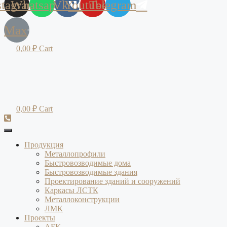
stagram
Whatsapp
Vk
Youtube
Telegram
Max
0,00
₽
Cart
0,00
₽
Cart
Продукция
Металлопрофили
Быстровозводимые дома
Быстровозводимые здания
Проектирование зданий и сооружений
Каркасы ЛСТК
Металлоконструкции
ЛМК
Проекты
АБК