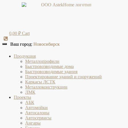
Перейти
к
содержимому
0,00
₽
Cart
Ваш город:
Ваш город:
Новосибирск
Новосибирск
Продукция
Металлопрофили
Быстровозводимые дома
Быстровозводимые здания
Проектирование зданий и сооружений
Каркасы ЛСТК
Металлоконструкции
ЛМК
Проекты
АБК
Автомойки
Автосалоны
Автосервисы
Ангары