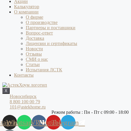
Акции
Калькулятор
О компании
О фирме
О производстве
Партнеры и поставщики
Вопрос-ответ
Доставка
Лицензии и сертификаты
Новости
Отзывы
СМИ о нас
Статьи
Испытания ЛСТК
Контакты
X
Новосибирск
8 800 100 00 79
101@astekhome.ru
Режим работы : Пн - Пт с 09:00 - 18:00
stagram
Whatsapp
Vk
Youtube
Telegram